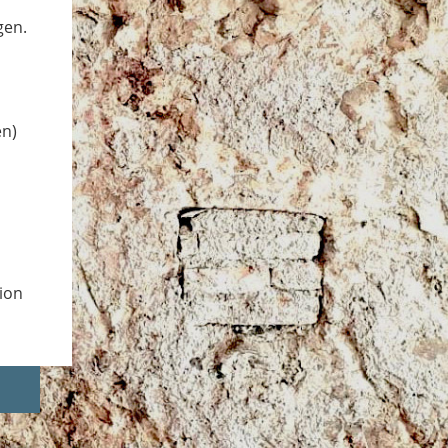
gen.
d
en)
ion