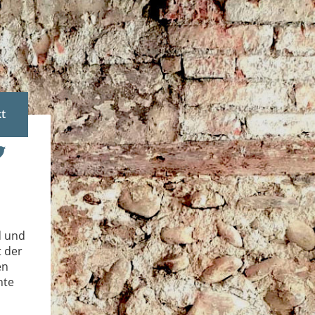
t
d und
 der
en
hte